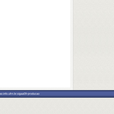
o.info.ufrn.br.sigaa09-producao