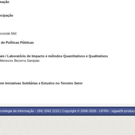
rmação
ncipação
Rezende Mól
de Políticas Públicas
is / Laboratório de Impacto e métodos Quantitativos e Qualitativos
l Menezes Bezerra Sampaio
 Iniciativas Solidárias e Estudos no Terceiro Setor
cnologia da Informação - (84) 3342 2210 | Copyright © 2006-2026 - UFRN - sigaa09-produca