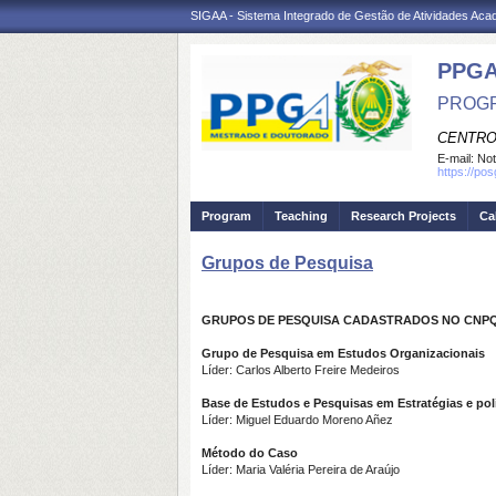
SIGAA - Sistema Integrado de Gestão de Atividades Ac
PPGA
PROGR
CENTRO
E-mail:
Not
https://po
Program
Teaching
Research Projects
Ca
Grupos de Pesquisa
GRUPOS DE PESQUISA CADASTRADOS NO CNPQ 
Grupo de Pesquisa em Estudos Organizacionais
Líder: Carlos Alberto Freire Medeiros
Base de Estudos e Pesquisas em Estratégias e pol
Líder: Miguel Eduardo Moreno Añez
Método do Caso
Líder: Maria Valéria Pereira de Araújo