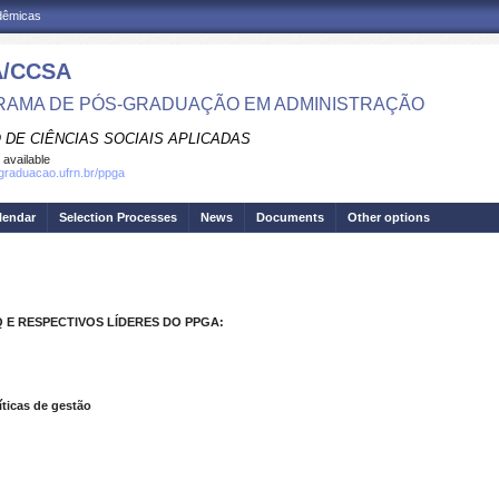
adêmicas
/CCSA
AMA DE PÓS-GRADUAÇÃO EM ADMINISTRAÇÃO
 DE CIÊNCIAS SOCIAIS APLICADAS
 available
sgraduacao.ufrn.br/ppga
lendar
Selection Processes
News
Documents
Other options
E RESPECTIVOS LÍDERES DO PPGA:
íticas de gestão