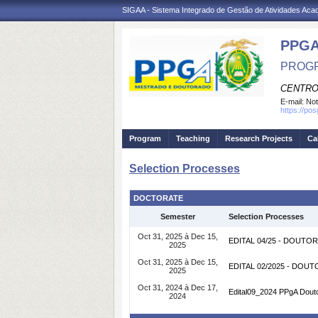
SIGAA - Sistema Integrado de Gestão de Atividades Ac
PPGA
PROGR
CENTRO
E-mail:
Not
https://po
Program
Teaching
Research Projects
Ca
Selection Processes
DOCTORATE
Semester
Selection Processes
Oct 31, 2025 à Dec 15,
EDITAL 04/25 - DOUTO
2025
Oct 31, 2025 à Dec 15,
EDITAL 02/2025 - DO
2025
Oct 31, 2024 à Dec 17,
Edital09_2024 PPgA Dout
2024