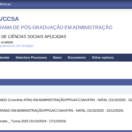
adêmicas
/CCSA
AMA DE PÓS-GRADUAÇÃO EM ADMINISTRAÇÃO
 DE CIÊNCIAS SOCIAIS APLICADAS
 available
sgraduacao.ufrn.br/ppga
lendar
Selection Processes
News
Documents
Other options
RADO (Convênio IFRN) EM ADMINISTRAÇÃO/PPGA/CCSA/UFRN - NATAL
(31/10/2025 : 15
UTORADO EM ADMINISTRAÇÃO/PPGA/CCSA/UFRN - NATAL
(31/10/2025 : 15/12/2025)
orado _ Turma 2025
(31/10/2024 : 17/12/2024)