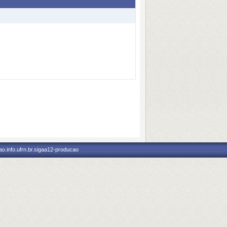
o.info.ufrn.br.sigaa12-producao