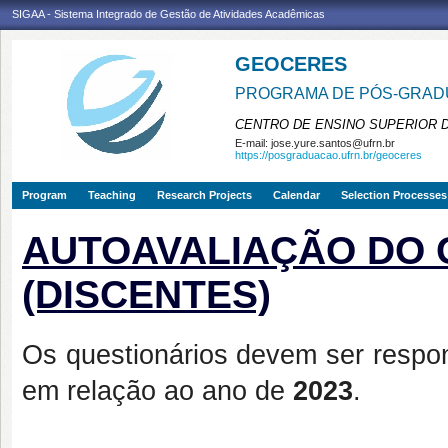
SIGAA - Sistema Integrado de Gestão de Atividades Acadêmicas
GEOCERES
PROGRAMA DE PÓS-GRADU
CENTRO DE ENSINO SUPERIOR 
E-mail:
jose.yure.santos@ufrn.br
https://posgraduacao.ufrn.br/geoceres
Program
Teaching
Research Projects
Calendar
Selection Processes
AUTOAVALIAÇÃO DO G
(DISCENTES)
Os questionários devem ser respo
em relação ao ano de
2023
.