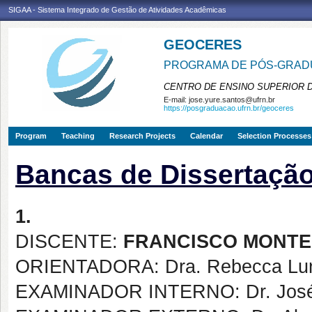
SIGAA - Sistema Integrado de Gestão de Atividades Acadêmicas
GEOCERES
PROGRAMA DE PÓS-GRADU
CENTRO DE ENSINO SUPERIOR 
E-mail:
jose.yure.santos@ufrn.br
https://posgraduacao.ufrn.br/geoceres
Program
Teaching
Research Projects
Calendar
Selection Processes
Bancas de Dissertaçã
1.
DISCENTE:
FRANCISCO MONTE
ORIENTADORA: Dra. Rebecca Lu
EXAMINADOR INTERNO: Dr. José J