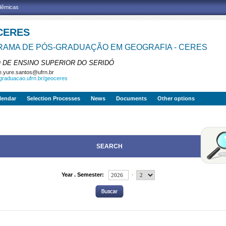
adêmicas
CERES
AMA DE PÓS-GRADUAÇÃO EM GEOGRAFIA - CERES
 DE ENSINO SUPERIOR DO SERIDÓ
e.yure.santos@ufrn.br
sgraduacao.ufrn.br/geoceres
lendar
Selection Processes
News
Documents
Other options
SEARCH
.
Year . Semester: