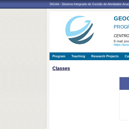
SIGAA - Sistema Integrado de Gestão de Atividades Ac
GEO
PROGR
CENTRO
E-mail:
jos
https://po
Program
Teaching
Research Projects
Ca
Classes