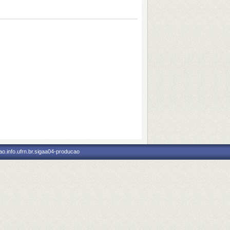
o.info.ufrn.br.sigaa04-producao