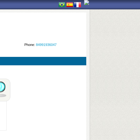
Phone:
84991936047