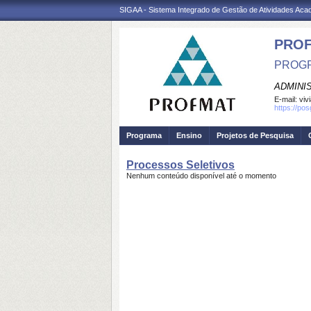
SIGAA - Sistema Integrado de Gestão de Atividades Ac
PRO
PROGR
ADMINI
E-mail:
viv
https://po
Programa
Ensino
Projetos de Pesquisa
Processos Seletivos
Nenhum conteúdo disponível até o momento