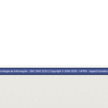
cnologia da Informação - (84) 3342 2210 | Copyright © 2006-2026 - UFRN - sigaa13-produca