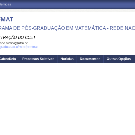
adêmicas
FMAT
AMA DE PÓS-GRADUAÇÃO EM MATEMÁTICA - REDE NAC
STRAÇÃO DO CCET
iane.simioli@ufrn.br
sgraduacao.ufrn.br/profmat
Calendário
Processos Seletivos
Notícias
Documentos
Outras Opções