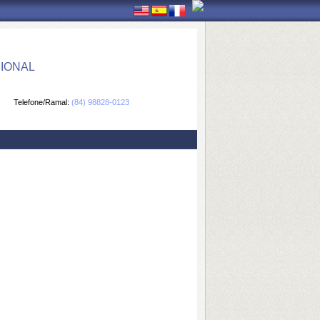
IONAL
Telefone/Ramal:
(84) 98828-0123