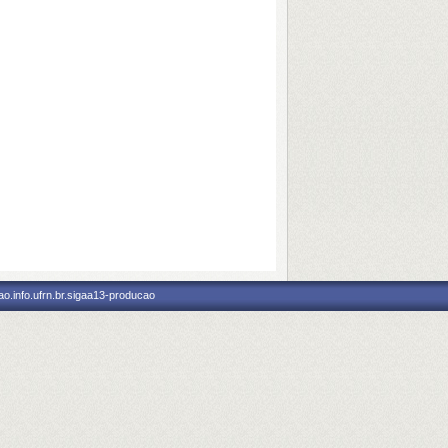
o.info.ufrn.br.sigaa13-producao