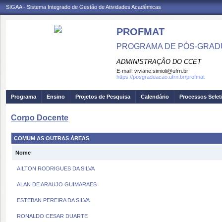
SIGAA - Sistema Integrado de Gestão de Atividades Acadêmicas
PROFMAT
PROGRAMA DE PÓS-GRADU
ADMINISTRAÇÃO DO CCET
E-mail:
viviane.simioli@ufrn.br
https://posgraduacao.ufrn.br/profmat
Programa
Ensino
Projetos de Pesquisa
Calendário
Processos Selet
Corpo Docente
COMUM AS OUTRAS ÁREAS
Nome
AILTON RODRIGUES DA SILVA
ALAN DE ARAUJO GUIMARAES
ESTEBAN PEREIRA DA SILVA
RONALDO CESAR DUARTE