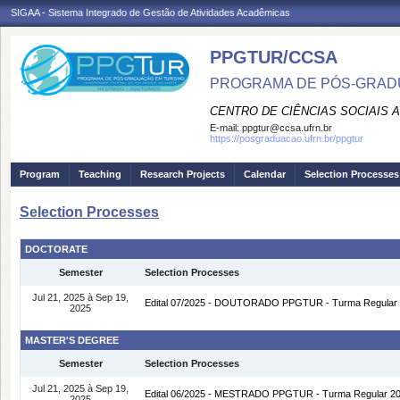
SIGAA - Sistema Integrado de Gestão de Atividades Acadêmicas
PPGTUR/CCSA
PROGRAMA DE PÓS-GRAD
CENTRO DE CIÊNCIAS SOCIAIS 
E-mail:
ppgtur@ccsa.ufrn.br
https://posgraduacao.ufrn.br/ppgtur
Program
Teaching
Research Projects
Calendar
Selection Processes
Selection Processes
DOCTORATE
Semester
Selection Processes
Jul 21, 2025 à Sep 19,
Edital 07/2025 - DOUTORADO PPGTUR - Turma Regular 
2025
MASTER'S DEGREE
Semester
Selection Processes
Jul 21, 2025 à Sep 19,
Edital 06/2025 - MESTRADO PPGTUR - Turma Regular 20
2025