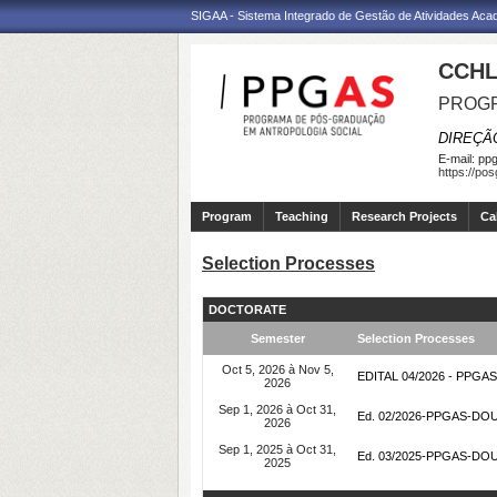
SIGAA - Sistema Integrado de Gestão de Atividades Ac
CCHL
PROGR
DIREÇÃ
E-mail:
ppg
https://po
Program
Teaching
Research Projects
Ca
Selection Processes
DOCTORATE
Semester
Selection Processes
Oct 5, 2026 à Nov 5,
EDITAL 04/2026 - PP
2026
Sep 1, 2026 à Oct 31,
Ed. 02/2026-PPGAS-D
2026
Sep 1, 2025 à Oct 31,
Ed. 03/2025-PPGAS-D
2025