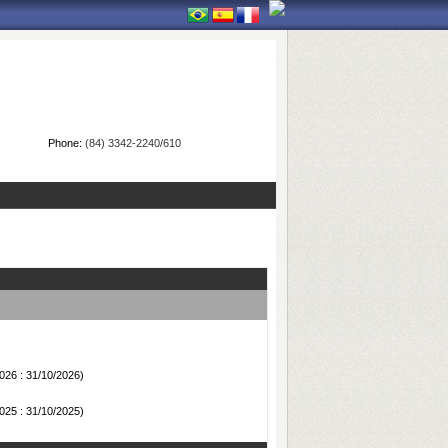
Phone:
(84) 3342-2240/610
026 : 31/10/2026)
025 : 31/10/2025)