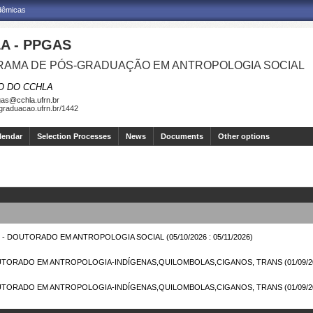
adêmicas
A - PPGAS
AMA DE PÓS-GRADUAÇÃO EM ANTROPOLOGIA SOCIAL
O DO CCHLA
as@cchla.ufrn.br
sgraduacao.ufrn.br/1442
lendar
Selection Processes
News
Documents
Other options
GAS - DOUTORADO EM ANTROPOLOGIA SOCIAL
(05/10/2026 : 05/11/2026)
OUTORADO EM ANTROPOLOGIA-INDÍGENAS,QUILOMBOLAS,CIGANOS, TRANS
(01/09/2
OUTORADO EM ANTROPOLOGIA-INDÍGENAS,QUILOMBOLAS,CIGANOS, TRANS
(01/09/2