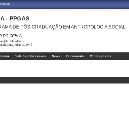
adêmicas
A - PPGAS
AMA DE PÓS-GRADUAÇÃO EM ANTROPOLOGIA SOCIAL
O DO CCHLA
as@cchla.ufrn.br
sgraduacao.ufrn.br/1442
lendar
Selection Processes
News
Documents
Other options