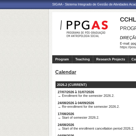
SIGAA - Sistema Integrado de Gestão de Atividades Ac
CCHL
PROGR
DIREÇÃ
E-mail:
ppg
https://po
Program
Teaching
Research Projects
Ca
Calendar
2026.2 (CURRENT)
27/07/2026 à 31/07/2026
→ Enrollment for the semester 2026.2.
24/08/2026 à 04/09/2026
→ Re-enrollment for the semester 2026.2.
17/08/2026
→ Start of semester 2026.2.
24/08/2026
→ Start of the enrollment cancellation period 2026.2.
04/09/2026