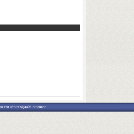
o.info.ufrn.br.sigaa04-producao