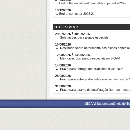
→ End of the enrollment cancellation period 2026.2.
19/12/2026
→ End of semester 2026.2.
OTHER EVENTS
29/07/2026 à 30/07/2026
→ Solicitações para alunos especiais
10/08/2026
→ Resultado sobre deferimento dos alunos especiai
12/08/2026 à 13/08/2026
→ Matrículas dos alunos especiais no SIGAA
14/08/2026
→ Prazo para entrega dos trabalhos finais 2026.1
28/08/2026
→ Prazo para entrega dos relatórios semestrais de 
31/08/2026
→ Prazo para exame de qualificação (turmas mestr
SIGAA | Superintendência de Te