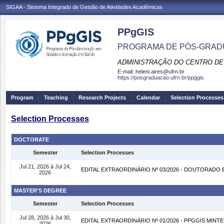
SIGAA - Sistema Integrado de Gestão de Atividades Acadêmicas
PPgGIS
PROGRAMA DE PÓS-GRAD
ADMINISTRAÇÃO DO CENTRO DE
E-mail:
heleni.aires@ufrn.br
https://posgraduacao.ufrn.br/ppggis
Program
Teaching
Research Projects
Calendar
Selection Processes
Selection Processes
DOCTORATE
Semester
Selection Processes
Jul 21, 2026 à Jul 24,
EDITAL EXTRAORDINÁRIO Nº 03/2026 - DOUTORADO
2026
MASTER'S DEGREE
Semester
Selection Processes
Jul 28, 2026 à Jul 30,
EDITAL EXTRAORDINÁRIO Nº 01/2026 - PPGGIS MINT
2026