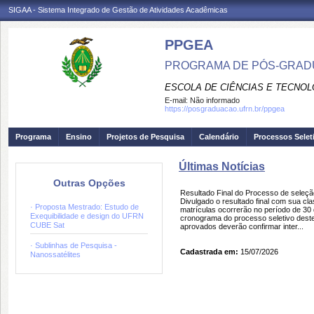
SIGAA - Sistema Integrado de Gestão de Atividades Acadêmicas
PPGEA
PROGRAMA DE PÓS-GRAD
ESCOLA DE CIÊNCIAS E TECNOL
E-mail:
Não informado
https://posgraduacao.ufrn.br/ppgea
Programa
Ensino
Projetos de Pesquisa
Calendário
Processos Selet
Últimas Notícias
Outras Opções
Resultado Final do Processo de sele
Divulgado o resultado final com sua c
· Proposta Mestrado: Estudo de
matrículas ocorrerão no período de 30 
Exequibilidade e design do UFRN
cronograma do processo seletivo deste 
CUBE Sat
aprovados deverão confirmar inter...
· Sublinhas de Pesquisa -
Cadastrada em:
15/07/2026
Nanossatélites