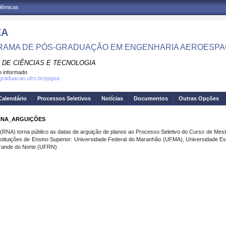
adêmicas
EA
AMA DE PÓS-GRADUAÇÃO EM ENGENHARIA AEROESPA
 DE CIÊNCIAS E TECNOLOGIA
 informado
sgraduacao.ufrn.br/ppgea
Calendário
Processos Seletivos
Notícias
Documentos
Outras Opções
 – RNA_ARGUIÇÕES
(RNA) torna público as datas de arguição de planos ao Processo Seletivo do Curso de Me
stituições de Ensino Superior: Universidade Federal do Maranhão (UFMA), Universidade E
rande do Norte (UFRN)