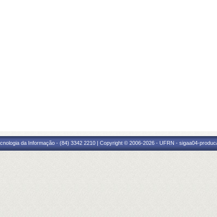
cnologia da Informação - (84) 3342 2210 | Copyright © 2006-2026 - UFRN - sigaa04-produca