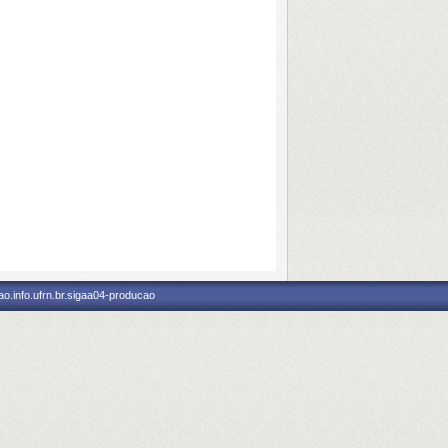
o.info.ufrn.br.sigaa04-producao