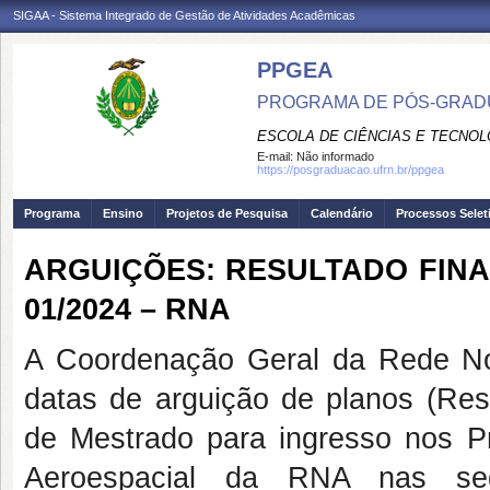
SIGAA - Sistema Integrado de Gestão de Atividades Acadêmicas
PPGEA
PROGRAMA DE PÓS-GRAD
ESCOLA DE CIÊNCIAS E TECNOL
E-mail:
Não informado
https://posgraduacao.ufrn.br/ppgea
Programa
Ensino
Projetos de Pesquisa
Calendário
Processos Selet
ARGUIÇÕES: RESULTADO FINAL_P
01/2024 – RNA
A Coordenação Geral da Rede Nor
datas de arguição de planos (Res
de Mestrado para ingresso nos 
Aeroespacial da RNA nas segu