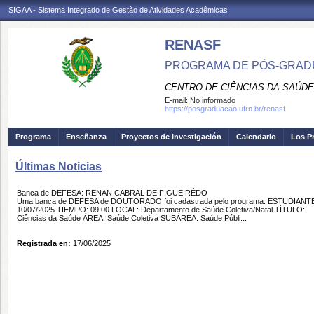
SIGAA - Sistema Integrado de Gestão de Atividades Acadêmicas
RENASF
PROGRAMA DE PÓS-GRADU
CENTRO DE CIÊNCIAS DA SAÚDE
E-mail:
No informado
https://posgraduacao.ufrn.br/renasf
Programa
Enseñanza
Proyectos de Investigación
Calendario
Los P
Últimas Noticias
Banca de DEFESA: RENAN CABRAL DE FIGUEIRÊDO
Uma banca de DEFESA de DOUTORADO foi cadastrada pelo programa. ESTUDIA
10/07/2025 TIEMPO: 09:00 LOCAL: Departamento de Saúde Coletiva/Natal T
Ciências da Saúde ÁREA: Saúde Coletiva SUBÁREA: Saúde Públi...
Registrada en:
17/06/2025