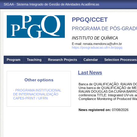
SIGAA - Sistema Integrado de Gestão de Atividades Acadêmicas
PPGQ/CCET
PROGRAMA DE PÓS-GRAD
INSTITUTO DE QUÍMICA
E-mail:
renata.mendonca@ufrn.br
https://posgraduacao.ufrn.br/ppgq
Program
Teaching
Research Projects
Calendar
Selection Processes
Last News
Other options
Banca de QUALIFICAÇÃO: RAUAN 
Uma banca de QUALIFICAÇÃO de MEST
· PROGRAMA INSTITUCIONAL
RAUAN DOUGLAS DA CUNHA BARROS D
DE INTERNACIONALIZAÇÃO
conferencia TITLE: Integrated UV-vis
CAPES-PRINT / UFRN
Compliance Monitoring of Produced Wa
News registered on:
07/08/2026