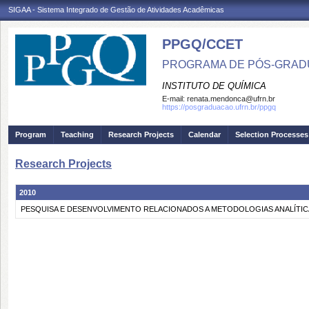
SIGAA - Sistema Integrado de Gestão de Atividades Acadêmicas
PPGQ/CCET
PROGRAMA DE PÓS-GRAD
INSTITUTO DE QUÍMICA
E-mail:
renata.mendonca@ufrn.br
https://posgraduacao.ufrn.br/ppgq
Program
Teaching
Research Projects
Calendar
Selection Processes
Research Projects
2010
PESQUISA E DESENVOLVIMENTO RELACIONADOS A METODOLOGIAS ANALÍTICA