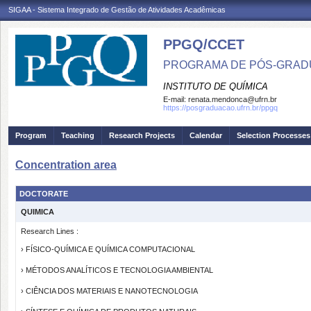
SIGAA - Sistema Integrado de Gestão de Atividades Acadêmicas
PPGQ/CCET
PROGRAMA DE PÓS-GRAD
INSTITUTO DE QUÍMICA
E-mail:
renata.mendonca@ufrn.br
https://posgraduacao.ufrn.br/ppgq
Program
Teaching
Research Projects
Calendar
Selection Processes
Concentration area
DOCTORATE
QUIMICA
Research Lines :
› FÍSICO-QUÍMICA E QUÍMICA COMPUTACIONAL
› MÉTODOS ANALÍTICOS E TECNOLOGIA AMBIENTAL
› CIÊNCIA DOS MATERIAIS E NANOTECNOLOGIA