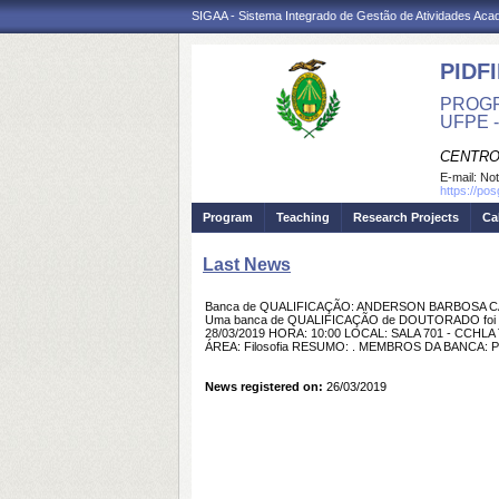
SIGAA - Sistema Integrado de Gestão de Atividades Ac
PIDFI
PROGR
UFPE 
CENTRO
E-mail:
Not
https://pos
Program
Teaching
Research Projects
Ca
Last News
Banca de QUALIFICAÇÃO: ANDERSON BARBOSA 
Uma banca de QUALIFICAÇÃO de DOUTORADO foi c
28/03/2019 HORA: 10:00 LOCAL: SALA 701 - CCHL
ÁREA: Filosofia RESUMO: . MEMBROS DA BANCA: Pres
News registered on:
26/03/2019