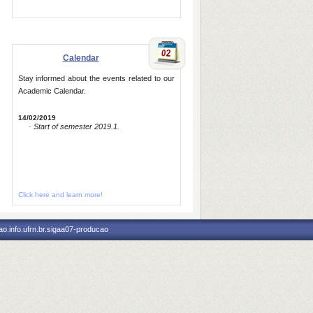
Calendar
Stay informed about the events related to our
Academic Calendar.
14/02/2019
· Start of semester 2019.1.
Click here and learn more!
o.info.ufrn.br.sigaa07-producao