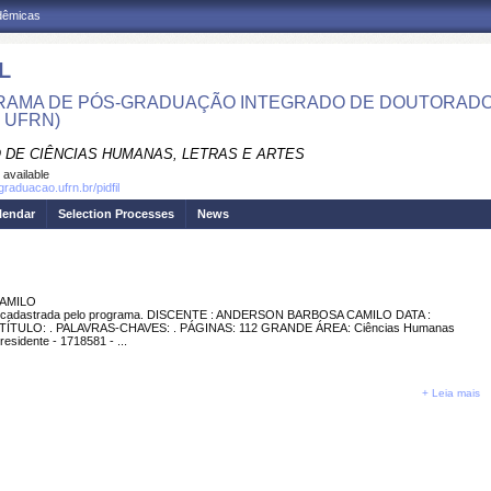
adêmicas
L
AMA DE PÓS-GRADUAÇÃO INTEGRADO DE DOUTORADO E
- UFRN)
 DE CIÊNCIAS HUMANAS, LETRAS E ARTES
 available
graduacao.ufrn.br/pidfil
lendar
Selection Processes
News
CAMILO
adastrada pelo programa. DISCENTE : ANDERSON BARBOSA CAMILO DATA :
A TÍTULO: . PALAVRAS-CHAVES: . PÁGINAS: 112 GRANDE ÁREA: Ciências Humanas
idente - 1718581 - ...
+ Leia mais