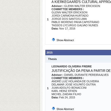
A KIERKEGAARD'S CULTURAL APPROA
Advisor :
GLENN WALTER ERICKSON
COMMITTEE MEMBERS :
GLENN WALTER ERICKSON
JORDI CARMONA HURTADO
JORGE DOS SANTOS LIMA
1
PABLO MORENO PAIVA CAPISTRANO
TASSOS LYCURGO GALVAO NUNES
Data:
Nov 17, 2016
Show Abstract
2015
Thesis
LEONARDO OLIVEIRA FREIRE
JUSTIFICAÇÃO DA PENA A PARTIR D
Advisor :
DANIEL DURANTE PEREIRA ALVES
COMMITTEE MEMBERS :
ANDRÉ LUIZ HOLANDA DE OLIVEIRA
DELAMAR JOSE VOLPATO DUTRA
JUAN ADOLFO BONACCINI
1
KARL HEINZ EFKEN
MICHEL ZAIDAN FILHO
Data:
Feb 24, 2015
Show Abstract