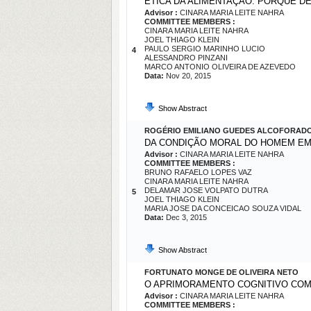
ÉTICA DA ALIMENTAÇÃO: PORQUE 
Advisor :
CINARA MARIA LEITE NAHRA
COMMITTEE MEMBERS :
CINARA MARIA LEITE NAHRA
JOEL THIAGO KLEIN
PAULO SERGIO MARINHO LUCIO
4
ALESSANDRO PINZANI
MARCO ANTONIO OLIVEIRA DE AZEVEDO
Data:
Nov 20, 2015
Show Abstract
ROGÉRIO EMILIANO GUEDES ALCOFORAD
DA CONDIÇÃO MORAL DO HOMEM EM 
Advisor :
CINARA MARIA LEITE NAHRA
COMMITTEE MEMBERS :
BRUNO RAFAELO LOPES VAZ
CINARA MARIA LEITE NAHRA
DELAMAR JOSE VOLPATO DUTRA
5
JOEL THIAGO KLEIN
MARIA JOSE DA CONCEICAO SOUZA VIDAL
Data:
Dec 3, 2015
Show Abstract
FORTUNATO MONGE DE OLIVEIRA NETO
O APRIMORAMENTO COGNITIVO COM
Advisor :
CINARA MARIA LEITE NAHRA
COMMITTEE MEMBERS :