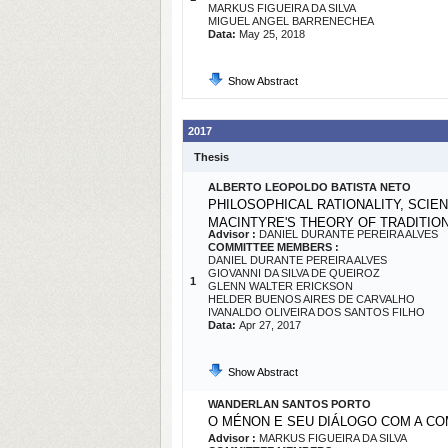
MARKUS FIGUEIRA DA SILVA
MIGUEL ANGEL BARRENECHEA
Data:
May 25, 2018
Show Abstract
2017
Thesis
ALBERTO LEOPOLDO BATISTA NETO
PHILOSOPHICAL RATIONALITY, SCIEN
MACINTYRE'S THEORY OF TRADITION
Advisor :
DANIEL DURANTE PEREIRA ALVES
COMMITTEE MEMBERS :
DANIEL DURANTE PEREIRA ALVES
GIOVANNI DA SILVA DE QUEIROZ
1
GLENN WALTER ERICKSON
HELDER BUENOS AIRES DE CARVALHO
IVANALDO OLIVEIRA DOS SANTOS FILHO
Data:
Apr 27, 2017
Show Abstract
WANDERLAN SANTOS PORTO
O MÉNON E SEU DIÁLOGO COM A CO
Advisor :
MARKUS FIGUEIRA DA SILVA