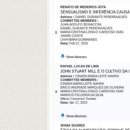
RENATO DE MEDEIROS JOTA
SENSUALISMO E INFERÊNCIA CAUSA
Advisor :
DANIEL DURANTE PEREIRA ALVES
COMMITTEE MEMBERS :
JUAN ADOLFO BONACCINI
DANIEL DURANTE PEREIRA ALVES
MARIA CRISTINA LONGO CARDOSO DIAS
2
JAIMIR CONTE
LIVIA MARA GUIMARAES
Data:
Feb 27, 2015
Show Abstract
RAFAEL LUCAS DE LIMA
JOHN STUART MILL E O CULTIVO DA 
Advisor :
CINARA MARIA LEITE NAHRA
COMMITTEE MEMBERS :
CINARA MARIA LEITE NAHRA
ERICO ANDRADE MARQUES DE OLIVEIRA
MARIA CRISTINA LONGO CARDOSO DIAS
3
MARKUS FIGUEIRA DA SILVA
Milene Consenso Tonetto
Data:
Apr 17, 2015
Show Abstract
SONIA SOARES