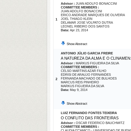
Advisor :
JUAN ADOLFO BONACCINI
COMMITTEE MEMBERS :
JUAN ADOLFO BONACCINI
ERICO ANDRADE MARQUES DE OLIVEIRA
JOEL THIAGO KLEIN
1
DELAMAR JOSE VOLPATO DUTRA
LEONEL RIBEIRO DOS SANTOS
Data:
Apr 23, 2014
Show Abstract
ANTONIO JÚLIO GARCIA FREIRE
A NATUREZA DA ALMA E O CLINAMEN
Advisor :
MARKUS FIGUEIRA DA SILVA
COMMITTEE MEMBERS :
CELSO MARTINS AZAR FILHO
EDRISI DE ARAUJO FERNANDES
FERNANDA MACHADO DE BULHOES
2
MARCUS REIS PINHEIRO
MARKUS FIGUEIRA DA SILVA
Data:
May 9, 2014
Show Abstract
LUIZ FERNANDO FONTES TEIXEIRA
O CONFLITO DAS FRONTEIRAS
Advisor :
OSCAR FEDERICO BAUCHWITZ
COMMITTEE MEMBERS :
CLAUDIA D''''AMICO - UNIVERSIDAD DE BUEN