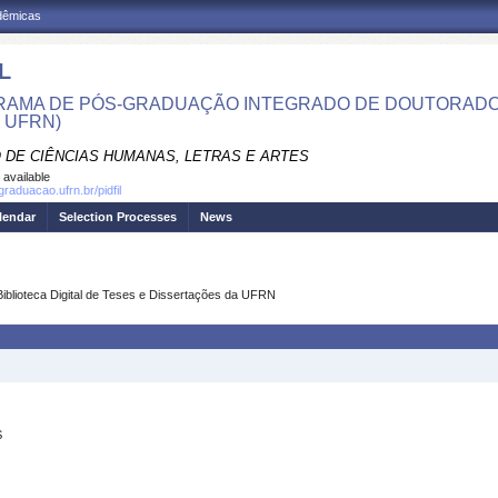
adêmicas
L
AMA DE PÓS-GRADUAÇÃO INTEGRADO DE DOUTORADO E
- UFRN)
 DE CIÊNCIAS HUMANAS, LETRAS E ARTES
 available
graduacao.ufrn.br/pidfil
lendar
Selection Processes
News
Biblioteca Digital de Teses e Dissertações da UFRN
S