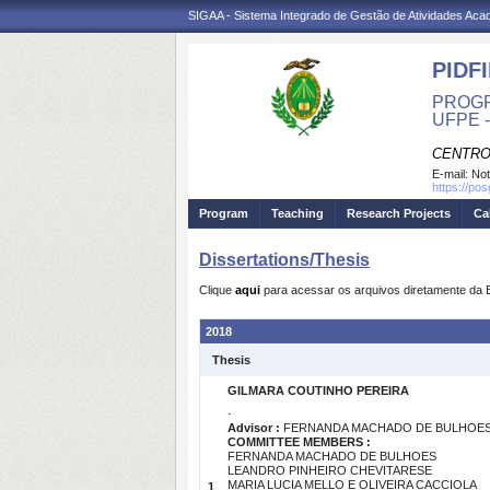
SIGAA - Sistema Integrado de Gestão de Atividades Ac
PIDFI
PROGR
UFPE 
CENTRO
E-mail:
Not
https://pos
Program
Teaching
Research Projects
Ca
Dissertations/Thesis
Clique
aqui
para acessar os arquivos diretamente da 
2018
Thesis
GILMARA COUTINHO PEREIRA
.
Advisor :
FERNANDA MACHADO DE BULHOE
COMMITTEE MEMBERS :
FERNANDA MACHADO DE BULHOES
LEANDRO PINHEIRO CHEVITARESE
MARIA LUCIA MELLO E OLIVEIRA CACCIOLA
1