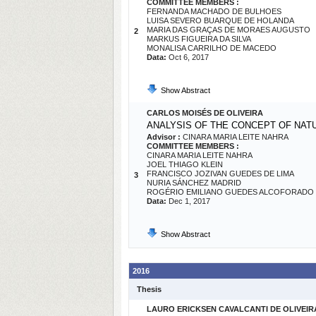
COMMITTEE MEMBERS :
FERNANDA MACHADO DE BULHOES
LUISA SEVERO BUARQUE DE HOLANDA
MARIA DAS GRAÇAS DE MORAES AUGUSTO
2
MARKUS FIGUEIRA DA SILVA
MONALISA CARRILHO DE MACEDO
Data:
Oct 6, 2017
Show Abstract
CARLOS MOISÉS DE OLIVEIRA
ANALYSIS OF THE CONCEPT OF NATU
Advisor :
CINARA MARIA LEITE NAHRA
COMMITTEE MEMBERS :
CINARA MARIA LEITE NAHRA
JOEL THIAGO KLEIN
FRANCISCO JOZIVAN GUEDES DE LIMA
3
NURIA SÁNCHEZ MADRID
ROGÉRIO EMILIANO GUEDES ALCOFORADO
Data:
Dec 1, 2017
Show Abstract
2016
Thesis
LAURO ERICKSEN CAVALCANTI DE OLIVEIR