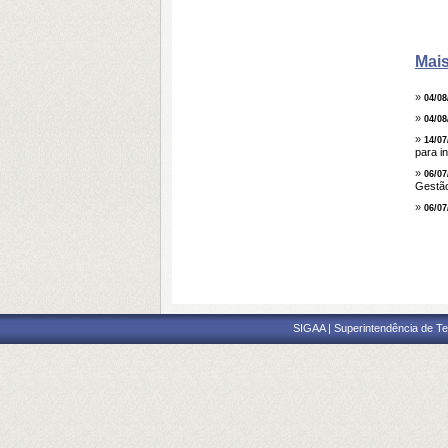
Mais
»
04/08
»
04/08
»
14/07
para i
»
06/07
Gestão
»
06/07
SIGAA | Superintendência de Te