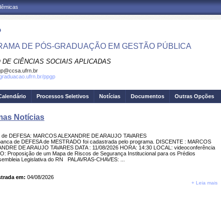
adêmicas
P
AMA DE PÓS-GRADUAÇÃO EM GESTÃO PÚBLICA
 DE CIÊNCIAS SOCIAIS APLICADAS
p@ccsa.ufrn.br
sgraduacao.ufrn.br/ppgp
Calendário
Processos Seletivos
Notícias
Documentos
Outras Opções
mas Notícias
a de DEFESA: MARCOS ALEXANDRE DE ARAUJO TAVARES
anca de DEFESA de MESTRADO foi cadastrada pelo programa. DISCENTE : MARCOS
NDRE DE ARAUJO TAVARES DATA : 11/08/2026 HORA: 14:30 LOCAL: videoconferência
O: Proposição de um Mapa de Riscos de Segurança Institucional para os Prédios
sembleia Legislativa do RN PALAVRAS-CHAVES: ...
trada em:
04/08/2026
+ Leia mais