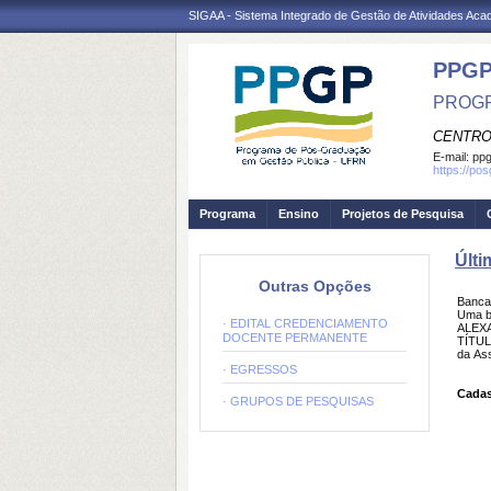
SIGAA - Sistema Integrado de Gestão de Atividades Ac
PPG
PROGR
CENTRO
E-mail:
ppg
https://po
Programa
Ensino
Projetos de Pesquisa
Últi
Outras Opções
Banc
Uma b
· EDITAL CREDENCIAMENTO
ALEXA
DOCENTE PERMANENTE
TÍTUL
da As
· EGRESSOS
Cadas
· GRUPOS DE PESQUISAS