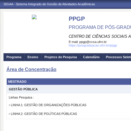
SIGAA - Sistema Integrado de Gestão de Atividades Acadêmicas
PPGP
PROGRAMA DE PÓS-GRAD
CENTRO DE CIÊNCIAS SOCIAIS 
E-mail:
ppgp@ccsa.ufrn.br
https://posgraduacao.ufrn.br/ppgp
Programa
Ensino
Projetos de Pesquisa
Calendário
Processos Selet
Área de Concentração
MESTRADO
GESTÃO PÚBLICA
Linhas Pesquisa :
› LINHA 1: GESTÃO DE ORGANIZAÇÕES PÚBLICAS
› LINHA 2: GESTÃO DE POLÍTICAS PÚBLICAS