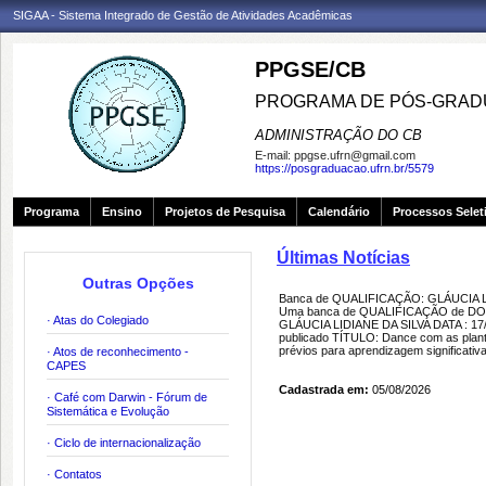
SIGAA - Sistema Integrado de Gestão de Atividades Acadêmicas
PPGSE/CB
PROGRAMA DE PÓS-GRADU
ADMINISTRAÇÃO DO CB
E-mail:
ppgse.ufrn@gmail.com
https://posgraduacao.ufrn.br/5579
Programa
Ensino
Projetos de Pesquisa
Calendário
Processos Selet
Últimas Notícias
Outras Opções
Banca de QUALIFICAÇÃO: GLÁUCIA L
Uma banca de QUALIFICAÇÃO de DOU
· Atas do Colegiado
GLÁUCIA LIDIANE DA SILVA DATA : 17/
publicado TÍTULO: Dance com as planta
prévios para aprendizagem significativa
· Atos de reconhecimento -
CAPES
Cadastrada em:
05/08/2026
· Café com Darwin - Fórum de
Sistemática e Evolução
· Ciclo de internacionalização
· Contatos