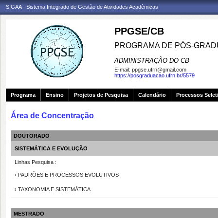
SIGAA - Sistema Integrado de Gestão de Atividades Acadêmicas
PPGSE/CB
PROGRAMA DE PÓS-GRADU
ADMINISTRAÇÃO DO CB
E-mail:
ppgse.ufrn@gmail.com
https://posgraduacao.ufrn.br/5579
Programa
Ensino
Projetos de Pesquisa
Calendário
Processos Selet
Área de Concentração
DOUTORADO
SISTEMÁTICA E EVOLUÇÃO
Linhas Pesquisa :
› PADRÕES E PROCESSOS EVOLUTIVOS
› TAXONOMIA E SISTEMÁTICA
MESTRADO