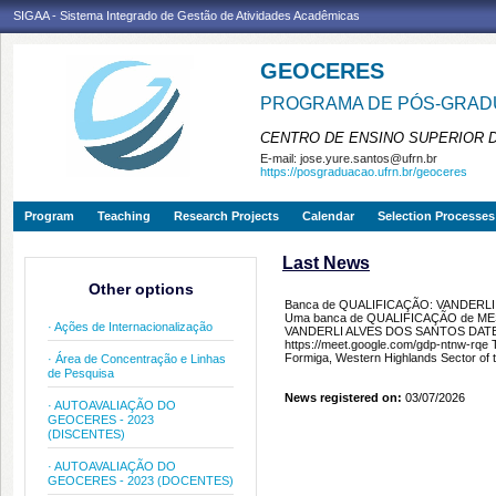
SIGAA - Sistema Integrado de Gestão de Atividades Acadêmicas
GEOCERES
PROGRAMA DE PÓS-GRADU
CENTRO DE ENSINO SUPERIOR 
E-mail:
jose.yure.santos@ufrn.br
https://posgraduacao.ufrn.br/geoceres
Program
Teaching
Research Projects
Calendar
Selection Processes
Last News
Other options
Banca de QUALIFICAÇÃO: VANDERL
Uma banca de QUALIFICAÇÃO de MEST
· Ações de Internacionalização
VANDERLI ALVES DOS SANTOS DATE: 1
https://meet.google.com/gdp-ntnw-rqe 
Formiga, Western Highlands Sector of 
· Área de Concentração e Linhas
de Pesquisa
News registered on:
03/07/2026
· AUTOAVALIAÇÃO DO
GEOCERES - 2023
(DISCENTES)
· AUTOAVALIAÇÃO DO
GEOCERES - 2023 (DOCENTES)