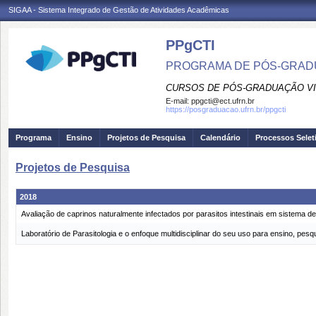
SIGAA - Sistema Integrado de Gestão de Atividades Acadêmicas
PPgCTI
PROGRAMA DE PÓS-GRADU
CURSOS DE PÓS-GRADUAÇÃO VI
E-mail:
ppgcti@ect.ufrn.br
https://posgraduacao.ufrn.br/ppgcti
Programa
Ensino
Projetos de Pesquisa
Calendário
Processos Selet
Projetos de Pesquisa
2018
Avaliação de caprinos naturalmente infectados por parasitos intestinais em sistema d
Laboratório de Parasitologia e o enfoque multidisciplinar do seu uso para ensino, pes