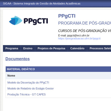
SIGAA - Sistema Integrado de Gestão de Atividades Acadêmicas
PPgCTI
PROGRAMA DE PÓS-GRADU
CURSOS DE PÓS-GRADUAÇÃO VI
E-mail:
ppgcti@ect.ufrn.br
https://posgraduacao.ufrn.br/ppgcti
Programa
Ensino
Projetos de Pesquisa
Calendário
Processos Selet
Documentos
MATERIAL DIDÁTICO
Nome
Modelo da Dissertação do PPgCTI
Modelo de Relatório do Estágio Gestor
Produção Técnica - GT CAPES