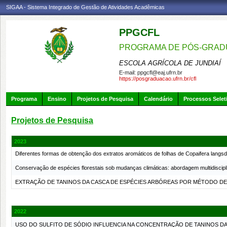
SIGAA - Sistema Integrado de Gestão de Atividades Acadêmicas
PPGCFL
PROGRAMA DE PÓS-GRADU
ESCOLA AGRÍCOLA DE JUNDIAÍ
E-mail:
ppgcfl@eaj.ufrn.br
https://posgraduacao.ufrn.br/cfl
Programa
Ensino
Projetos de Pesquisa
Calendário
Processos Selet
Projetos de Pesquisa
2023
Diferentes formas de obtenção dos extratos aromáticos de folhas de Copaifera langsd
Conservação de espécies florestais sob mudanças climáticas: abordagem multidiscipl
EXTRAÇÃO DE TANINOS DA CASCA DE ESPÉCIES ARBÓREAS POR MÉTODO DE
2022
USO DO SULFITO DE SÓDIO INFLUENCIA NA CONCENTRAÇÃO DE TANINOS DA CA