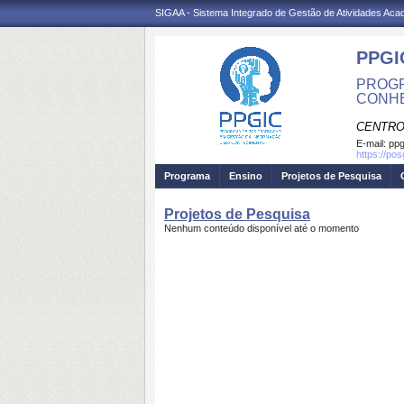
SIGAA - Sistema Integrado de Gestão de Atividades Ac
PPGI
PROGR
CONHE
CENTRO
E-mail:
ppg
https://po
Programa
Ensino
Projetos de Pesquisa
Projetos de Pesquisa
Nenhum conteúdo disponível até o momento