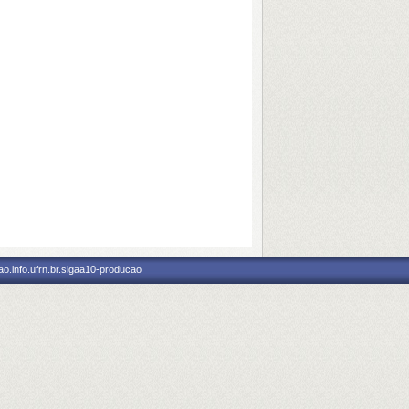
o.info.ufrn.br.sigaa10-producao