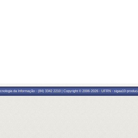
cnologia da Informação - (84) 3342 2210 | Copyright © 2006-2026 - UFRN - sigaa10-produca