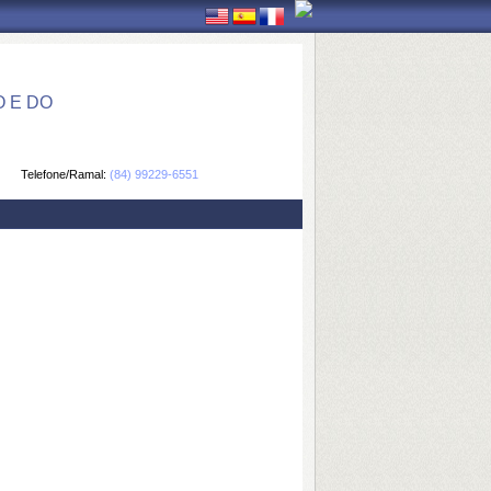
 E DO
Telefone/Ramal:
(84) 99229-6551