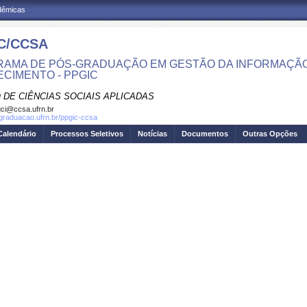
adêmicas
C/CCSA
AMA DE PÓS-GRADUAÇÃO EM GESTÃO DA INFORMAÇÃO
CIMENTO - PPGIC
 DE CIÊNCIAS SOCIAIS APLICADAS
ci@ccsa.ufrn.br
sgraduacao.ufrn.br/ppgic-ccsa
Calendário
Processos Seletivos
Notícias
Documentos
Outras Opções