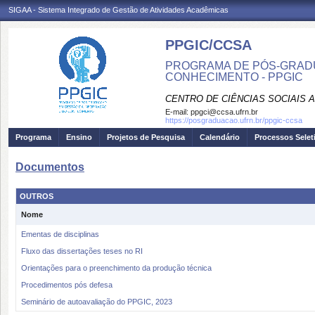
SIGAA - Sistema Integrado de Gestão de Atividades Acadêmicas
PPGIC/CCSA
PROGRAMA DE PÓS-GRAD
CONHECIMENTO - PPGIC
CENTRO DE CIÊNCIAS SOCIAIS 
E-mail:
ppgci@ccsa.ufrn.br
https://posgraduacao.ufrn.br/ppgic-ccsa
Programa
Ensino
Projetos de Pesquisa
Calendário
Processos Selet
Documentos
OUTROS
Nome
Ementas de disciplinas
Fluxo das dissertações teses no RI
Orientações para o preenchimento da produção técnica
Procedimentos pós defesa
Seminário de autoavaliação do PPGIC, 2023