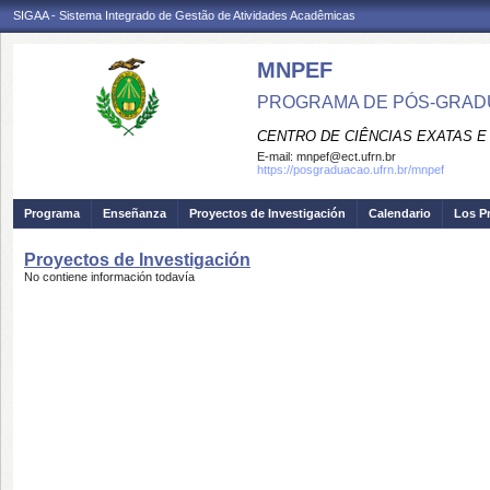
SIGAA - Sistema Integrado de Gestão de Atividades Acadêmicas
MNPEF
PROGRAMA DE PÓS-GRADUA
CENTRO DE CIÊNCIAS EXATAS E
E-mail:
mnpef@ect.ufrn.br
https://posgraduacao.ufrn.br/mnpef
Programa
Enseñanza
Proyectos de Investigación
Calendario
Los P
Proyectos de Investigación
No contiene información todavía