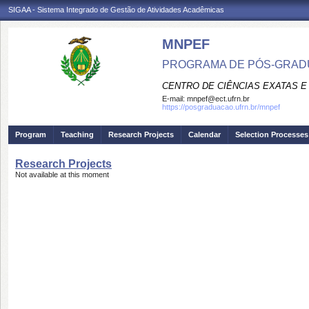
SIGAA - Sistema Integrado de Gestão de Atividades Acadêmicas
MNPEF
PROGRAMA DE PÓS-GRADUA
CENTRO DE CIÊNCIAS EXATAS E
E-mail:
mnpef@ect.ufrn.br
https://posgraduacao.ufrn.br/mnpef
Program
Teaching
Research Projects
Calendar
Selection Processes
Research Projects
Not available at this moment