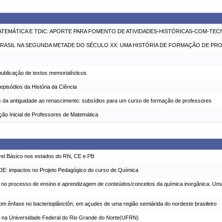
ATEMÁTICA E TDIC: APORTE PARA FOMENTO DE ATIVIDADES-HISTÓRICAS-COM-TE
RASIL NA SEGUNDA METADE DO SÉCULO XX: UMA HISTÓRIA DE FORMAÇÃO DE P
a publicação de textos memorialísticos
episódios da História da Ciência
ais da antiguidade ao renascimento: subsídios para um curso de formação de professores
ão Inicial de Professores de Matemática
vel Básico nos estados do RN, CE e PB
ADE: impactos no Projeto Pedagógico do curso de Química
s no processo de ensino e aprendizagem de conteúdos/conceitos da química inorgânica: Uma
om ênfase no bacterioplânctôn, em açudes de uma região semiárida do nordeste brasileiro
 na Universidade Federal do Rio Grande do Norte(UFRN)