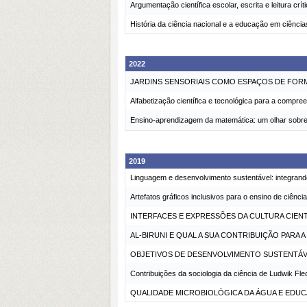
Argumentação científica escolar, escrita e leitura crí
História da ciência nacional e a educação em ciênci
2022
JARDINS SENSORIAIS COMO ESPAÇOS DE FORM
Alfabetização científica e tecnológica para a compr
Ensino-aprendizagem da matemática: um olhar sobre 
2019
Linguagem e desenvolvimento sustentável: integrand
Artefatos gráficos inclusivos para o ensino de ciênc
INTERFACES E EXPRESSÕES DA CULTURA CIENT
AL-BIRUNI E QUAL A SUA CONTRIBUIÇÃO PARA 
OBJETIVOS DE DESENVOLVIMENTO SUSTENTÁVEL
Contribuições da sociologia da ciência de Ludwik Fl
QUALIDADE MICROBIOLÓGICA DA ÁGUA E EDUC