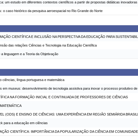
tica: um estudo em diferentes contextos científicos a partir de propostas didáticas inovadoras
as: o caso histórico da pesquisa aeroespacial no Rio Grande do Norte
AÇÃO CIENTÍFICA E INCLUSÃO NA PERSPECTIVA DA EDUCAÇÃO PARA SUSTENTABI
eensão das relações Ciências e Tecnologia na Educação Científica
a linguagem e a Teoria da Objetivação
o ciências, língua portuguesa e matemática
ias em museus: desenvolvimento de tecnologia assistiva para inovar o processo produtivo de
ÍFICA NA FORMAÇÃO INICIAL E CONTINUADA DE PROFESSORES DE CIÊNCIAS
A MATEMÁTICA
 (ODS) E ENSINO DE CIÊNCIAS: UMA EXPERIÊNCIA EM REGIÃO SEMIÁRIDA BRASIL
eck para a educação em ciências
AÇÃO CIENTÍFICA: IMPORTÂNCIA DA POPULARIZAÇÃO DA CIÊNCIA EM COMUNIDAD