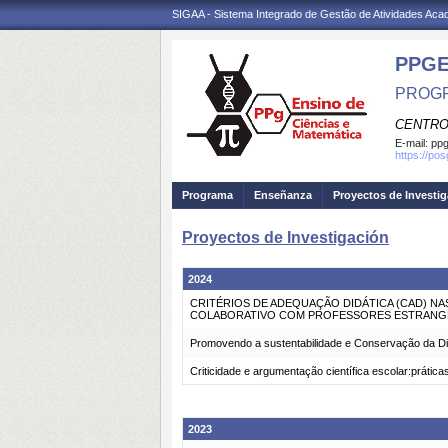
SIGAA - Sistema Integrado de Gestão de Atividades Ac
PPG
PROGR
CENTRO
E-mail:
ppg
https://po
Programa
Enseñanza
Proyectos de Investi
Proyectos de Investigación
2024
CRITÉRIOS DE ADEQUAÇÃO DIDÁTICA (CAD) N
COLABORATIVO COM PROFESSORES ESTRANGE
Promovendo a sustentabilidade e Conservação da Di
Criticidade e argumentação científica escolar:práti
2023