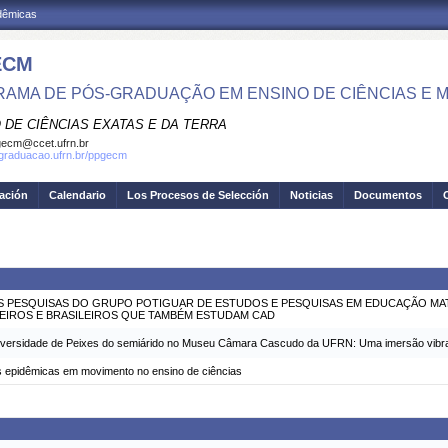
adêmicas
ECM
AMA DE PÓS-GRADUAÇÃO EM ENSINO DE CIÊNCIAS E 
 DE CIÊNCIAS EXATAS E DA TERRA
ecm@ccet.ufrn.br
sgraduacao.ufrn.br/ppgecm
gación
Calendario
Los Procesos de Selección
Noticias
Documentos
AS PESQUISAS DO GRUPO POTIGUAR DE ESTUDOS E PESQUISAS EM EDUCAÇÃO MAT
IROS E BRASILEIROS QUE TAMBÉM ESTUDAM CAD
versidade de Peixes do semiárido no Museu Câmara Cascudo da UFRN: Uma imersão vibrante
cas epidêmicas em movimento no ensino de ciências