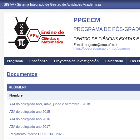
SIGAA - Sistema Integrado de Gestão de Atividades Acadêmicas
PPGECM
PROGRAMA DE PÓS-GRADU
CENTRO DE CIÊNCIAS EXATAS E
E-mail:
ppgecm@ccet.ufrn.br
https://posgraduacao.ufrn.br/ppgecm
Programa
Enseñanza
Proyectos de Investigación
Calendario
Los P
Documentos
REGIMENT
Nombre
ATA do colegiado abril, maio, junho e setembro - 2018
ATA do colegiado ano 2015
ATA do colegiado ano 2016
ATA do colegiado ano 2017
Regimento Interno PPGECM - 2023