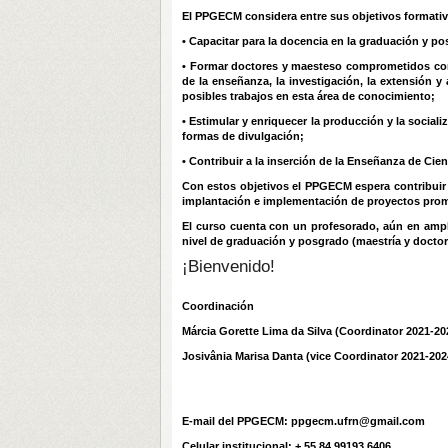
El PPGECM considera entre sus objetivos formativo
• Capacitar para la docencia en la graduación y po
• Formar doctores y maesteso comprometidos con l
de la enseñanza, la investigación, la extensión 
posibles trabajos en esta área de conocimiento;
• Estimular y enriquecer la producción y la social
formas de divulgación;
• Contribuir a la inserción de la Enseñanza de Cie
Con estos objetivos el PPGECM espera contribuir 
implantación e implementación de proyectos promot
El curso cuenta con un profesorado, aún en ampl
nivel de graduación y posgrado (maestría y doctor
¡Bienvenido!
Coordinación
Márcia Gorette Lima da Silva (Coordinator 2021-20
Josivânia Marisa Danta (vice Coordinator 2021-202
E-mail del PPGECM:
ppgecm.ufrn@gmail.com
Celular institucional: + 55 84 99193 6406