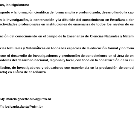
s, los siguientes:
sgrado y la formación científica de forma amplia y profundizada, desarrollando la capa
a investigación, la construcción y la difusión del conocimiento en Enseñanza de Ci
y actividades profesionales en instituciones de enseñanza de todos los niveles de
ización del conocimiento en el campo de la Enseñanza de Ciencias Naturales y Matemát
ncias Naturales y Matemáticas en todos los espacios de la educación formal y no formal
con el desarrollo de investigaciones y producción de conocimiento en el área de en
ores del desarrollo nacional, regional y local, con foco en la construcción de la ci
iación, de investigadores y educadores con experiencia en la producción de cono
ado) en el área de enseñanza.
24): marcia.gorette.silva@ufrn.br
4): josivania.danta@ufrn.br