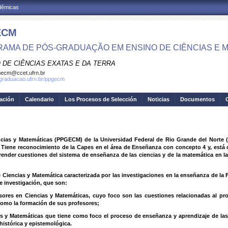
adêmicas
ECM
AMA DE PÓS-GRADUAÇÃO EM ENSINO DE CIÊNCIAS E 
 DE CIÊNCIAS EXATAS E DA TERRA
ecm@ccet.ufrn.br
sgraduacao.ufrn.br/ppgecm
gación
Calendario
Los Procesos de Selección
Noticias
Documentos
ias y Matemáticas (PPGECM) de la Universidad Federal de Rio Grande del Norte (U
 Tiene reconocimiento de la Capes en el área de Enseñanza con concepto 4 y, está o
nder cuestiones del sistema de enseñanza de las ciencias y de la matemática en la
Ciencias y Matemática caracterizada por las investigaciones en la enseñanza de la Fí
e investigación, que son:
ores en Ciencias y Matemáticas, cuyo foco son las cuestiones relacionadas al pr
 como la formación de sus profesores;
s y Matemáticas que tiene como foco el proceso de enseñanza y aprendizaje de las
histórica y epistemológica.