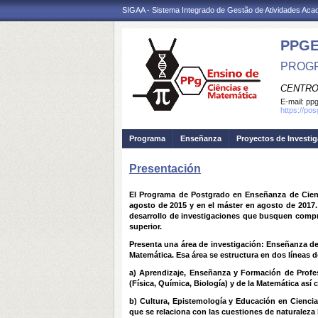
SIGAA - Sistema Integrado de Gestão de Atividades Ac
PPG
PROGR
CENTRO
E-mail:
ppg
https://po
Programa
Enseñanza
Proyectos de Investi
Presentación
El Programa de Postgrado en Enseñanza de Cienc
agosto de 2015 y en el máster en agosto de 2017.
desarrollo de investigaciones que busquen compre
superior.
Presenta una área de investigación: Enseñanza de 
Matemática. Esa área se estructura en dos líneas d
a) Aprendizaje, Enseñanza y Formación de Profes
(Física, Química, Biología) y de la Matemática así
b) Cultura, Epistemología y Educación en Ciencia
que se relaciona con las cuestiones de naturaleza 