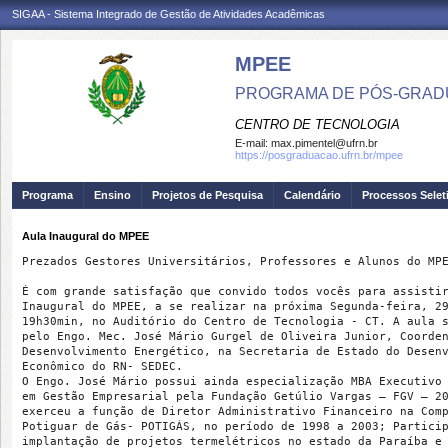
SIGAA - Sistema Integrado de Gestão de Atividades Acadêmicas
MPEE
PROGRAMA DE PÓS-GRADU
CENTRO DE TECNOLOGIA
E-mail:
max.pimentel@ufrn.br
https://posgraduacao.ufrn.br/mpee
Programa
Ensino
Projetos de Pesquisa
Calendário
Processos Selet
Aula Inaugural do MPEE
Prezados Gestores Universitários, Professores e Alunos do MPE
É com grande satisfação que convido todos vocês para assistir
Inaugural do MPEE, a se realizar na próxima Segunda-feira, 29
19h30min, no Auditório do Centro de Tecnologia - CT. A aula s
pelo Engo. Mec. José Mário Gurgel de Oliveira Junior, Coorden
Desenvolvimento Energético, na Secretaria de Estado do Desenv
Econômico do RN- SEDEC.

O Engo. José Mário possui ainda especialização MBA Executivo 
em Gestão Empresarial pela Fundação Getúlio Vargas – FGV – 20
exerceu a função de Diretor Administrativo Financeiro na Comp
Potiguar de Gás- POTIGÁS, no período de 1998 a 2003; Particip
implantação de projetos termelétricos no estado da Paraíba e 