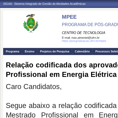
SIGAA - Sistema Integrado de Gestão de Atividades Acadêmicas
MPEE
PROGRAMA DE PÓS-GRADU
CENTRO DE TECNOLOGIA
E-mail:
max.pimentel@ufrn.br
https://posgraduacao.ufrn.br/mpee
Programa
Ensino
Projetos de Pesquisa
Calendário
Processos Selet
Relação codificada dos aprovad
Profissional em Energia Elétrica
Caro Candidatos,
Segue abaixo a relação codificada
Mestrado Profissional em Ener