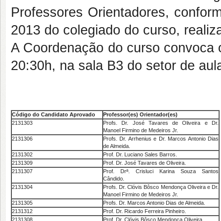
Professores Orientadores, conform
2013 do colegiado do curso, reali
A Coordenação do curso convoca o
20:30h, na sala B3 do setor de au
Código do Candidato Aprovado
Professor(es) Orientador(es)
2131303
Profs. Dr. José Tavares de Oliveira e Dr.
Manoel Firmino de Medeiros Jr.
2131306
Profs. Dr. Arrhenius e Dr. Marcos Antonio Dias
de Almeida.
2131302
Prof. Dr. Luciano Sales Barros.
2131309
Prof. Dr. José Tavares de Oliveira.
2131307
Prof. Drª. Crisluci Karina Souza Santos
Cândido.
2131304
Profs. Dr. Clóvis Bôsco Mendonça Oliveira e Dr.
Manoel Firmino de Medeiros Jr.
2131305
Profs. Dr. Marcos Antonio Dias de Almeida.
2131312
Prof. Dr. Ricardo Ferreira Pinheiro.
2131308
Prof. Dr. Clóvis Bôsco Mendonça Oliveira