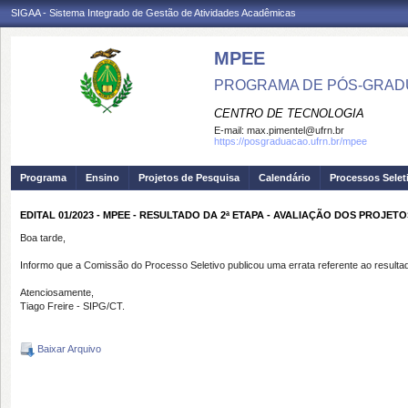
SIGAA - Sistema Integrado de Gestão de Atividades Acadêmicas
MPEE
PROGRAMA DE PÓS-GRADU
CENTRO DE TECNOLOGIA
E-mail:
max.pimentel@ufrn.br
https://posgraduacao.ufrn.br/mpee
Programa
Ensino
Projetos de Pesquisa
Calendário
Processos Selet
EDITAL 01/2023 - MPEE - RESULTADO DA 2ª ETAPA - AVALIAÇÃO DOS PROJETO
Boa tarde,
Informo que a Comissão do Processo Seletivo publicou uma errata referente ao resultad
Atenciosamente,
Tiago Freire - SIPG/CT.
Baixar Arquivo