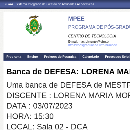
SIGAA - Sistema Integrado de Gestão de Atividades Acadêmicas
MPEE
PROGRAMA DE PÓS-GRADU
CENTRO DE TECNOLOGIA
E-mail:
max.pimentel@ufrn.br
https://posgraduacao.ufrn.br/mpee
Programa
Ensino
Projetos de Pesquisa
Calendário
Processos Selet
Banca de DEFESA: LORENA M
Uma banca de DEFESA de MESTRAD
DISCENTE : LORENA MARIA M
DATA : 03/07/2023
HORA: 15:30
LOCAL: Sala 02 - DCA