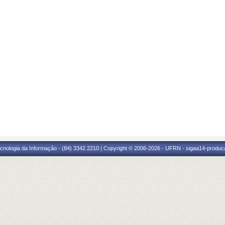
cnologia da Informação - (84) 3342 2210 | Copyright © 2006-2026 - UFRN - sigaa14-produca