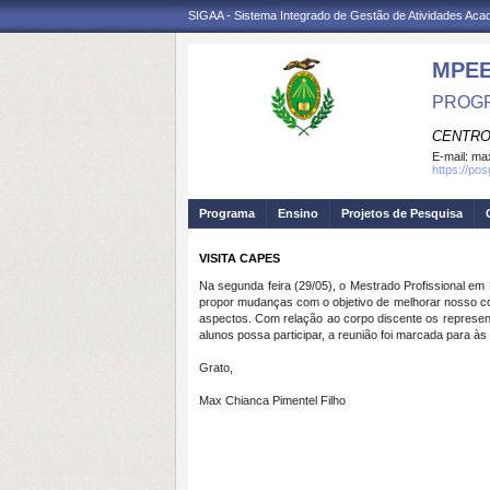
SIGAA - Sistema Integrado de Gestão de Atividades Ac
MPE
PROGR
CENTRO
E-mail:
max
https://po
Programa
Ensino
Projetos de Pesquisa
VISITA CAPES
Na segunda feira (29/05), o Mestrado Profissional em
propor mudanças com o objetivo de melhorar nosso con
aspectos. Com relação ao corpo discente os represent
alunos possa participar, a reunião foi marcada para à
Grato,
Max Chianca Pimentel Filho