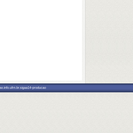
o.info.ufrn.br.sigaa14-producao