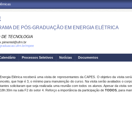
adêmicas
E
AMA DE PÓS-GRADUAÇÃO EM ENERGIA ELÉTRICA
 DE TECNOLOGIA
.pimentel@ufrn.br
sgraduacao.ufrn.br/mpee
Calendário
Processos Seletivos
Notícias
Documentos
 Energia Elétrica receberá uma visita de representantes da CAPES. O objetivo da visita ser
ceito, que hoje é 3, o mínimo para manutenção do curso. Na visita serão avaliados o corpo 
antes solicitaram que seja realizada uma reunião com todos os alunos. Apesar da visita ser
s 18h:30m na sala F2 do setor 4. Reforço a importância da participação de
TODOS
, para man