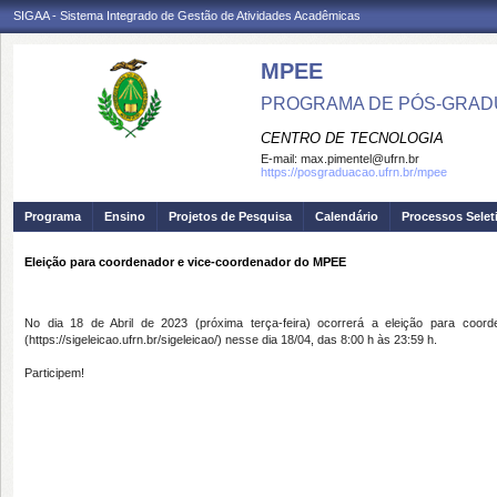
SIGAA - Sistema Integrado de Gestão de Atividades Acadêmicas
MPEE
PROGRAMA DE PÓS-GRADU
CENTRO DE TECNOLOGIA
E-mail:
max.pimentel@ufrn.br
https://posgraduacao.ufrn.br/mpee
Programa
Ensino
Projetos de Pesquisa
Calendário
Processos Selet
Eleição para coordenador e vice-coordenador do MPEE
No dia 18 de Abril de 2023 (próxima terça-feira) ocorrerá a eleição para coorde
(https://sigeleicao.ufrn.br/sigeleicao/) nesse dia 18/04, das 8:00 h às 23:59 h.
Participem!