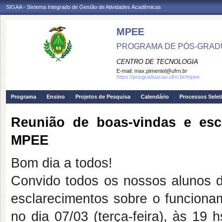
SIGAA - Sistema Integrado de Gestão de Atividades Acadêmicas
MPEE
PROGRAMA DE PÓS-GRADU
CENTRO DE TECNOLOGIA
E-mail:
max.pimentel@ufrn.br
https://posgraduacao.ufrn.br/mpee
Programa
Ensino
Projetos de Pesquisa
Calendário
Processos Selet
Reunião de boas-vindas e esc
MPEE
Bom dia a todos!
Convido todos os nossos alunos 
esclarecimentos sobre o funciona
no dia 07/03 (terça-feira), às 19 