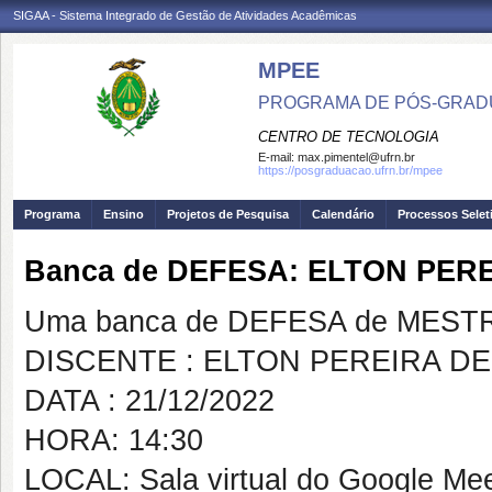
SIGAA - Sistema Integrado de Gestão de Atividades Acadêmicas
MPEE
PROGRAMA DE PÓS-GRADU
CENTRO DE TECNOLOGIA
E-mail:
max.pimentel@ufrn.br
https://posgraduacao.ufrn.br/mpee
Programa
Ensino
Projetos de Pesquisa
Calendário
Processos Selet
Banca de DEFESA: ELTON PER
Uma banca de DEFESA de MESTRAD
DISCENTE : ELTON PEREIRA D
DATA : 21/12/2022
HORA: 14:30
LOCAL: Sala virtual do Google Me