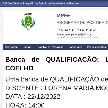
SIGAA - Sistema Integrado de Gestão de Atividades Acadêmicas
MPEE
PROGRAMA DE PÓS-GRADU
CENTRO DE TECNOLOGIA
E-mail:
max.pimentel@ufrn.br
https://posgraduacao.ufrn.br/mpee
Programa
Ensino
Projetos de Pesquisa
Calendário
Processos Selet
Banca de QUALIFICAÇÃO:
COELHO
Uma banca de QUALIFICAÇÃO de 
DISCENTE : LORENA MARIA M
DATA : 22/12/2022
HORA: 14:00