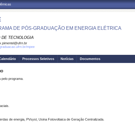
adêmicas
E
AMA DE PÓS-GRADUAÇÃO EM ENERGIA ELÉTRICA
 DE TECNOLOGIA
.pimentel@ufrn.br
sgraduacao.ufrn.br/mpee
Calendário
Processos Seletivos
Notícias
Documentos
HO
pelo programa.
aciais.
erdas de energia, PVsyst, Usina Fotovoltaica de Geração Centralizada.