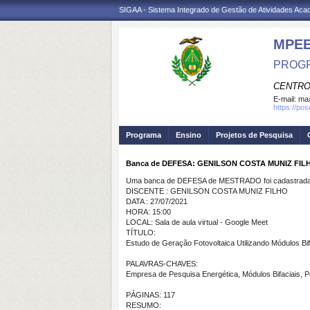
SIGAA - Sistema Integrado de Gestão de Atividades Ac
MPE
PROGR
CENTRO
E-mail:
max
https://po
Programa
Ensino
Projetos de Pesquisa
Banca de DEFESA: GENILSON COSTA MUNIZ FIL
Uma banca de DEFESA de MESTRADO foi cadastrada 
DISCENTE : GENILSON COSTA MUNIZ FILHO
DATA : 27/07/2021
HORA: 15:00
LOCAL: Sala de aula virtual - Google Meet
TÍTULO:
Estudo de Geração Fotovoltaica Utilizando Módulos Bif
PALAVRAS-CHAVES:
Empresa de Pesquisa Energética, Módulos Bifaciais, P
PÁGINAS: 117
RESUMO: