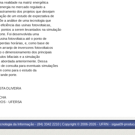
ma realidade na matriz energética
 energia no mercado regulado a
dastramento dos projetos que desejam
ização de um estudo de expectativa de
õe a análise de uma tecnologia que
ficiência das usinas fotovoltaicas,
is pontos a serem levantados na simulação
orte. Foi desenvolvida uma
sina fotovoltaica até o ponto de
perdas horárias, e, como base de
 arranjo de inversores fotovoltaicos
do o dimensionamento dos principais
los bifaciais e a simulação
a abordada anteriormente. Dessa
 de consulta para eventuais simulações
bem como para o estudo da
rande porte.
OSTA OLIVEIRA
OCHA
IROS - UFERSA
cnologia da Informação - (84) 3342 2210 | Copyright © 2006-2026 - UFRN - sigaa09-produca