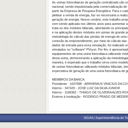
As usinas fotovoltaicas de geração centralizada são u
nacional, sendo impulsionada pela comercialização de
partir da Empresa de Pesquisa Energética. Para o ca
pleitear a venda de energia, faz-se necessária a real
geração de energia. Nesse cenário, este trabalho prop
vem sendo aplicada nos últimos anos para aumentar a e
trata-se dos módulos bifaciais, abordando os principa
e na aplicação destes módulos em usinas de grande p
metodologia do cálculo das perdas de energia de uma u
conexão do empreendimento, por meio do cálculo das 
dados de entrada para essa simulação, foi realizado um
simulados no "software" PVsyst. Por fim, é apresenta
equipamentos de uma usina fotovoltaica utilizando módu
desta usina, demonstrando a aplicação da metodologi
maneira, é esperado que o trabalho sirva como modelo
de usinas fotovoltaicas utilizando módulos bifaciais, 
expectativa de geração de uma usina fotovoltaica de g
MEMBROS DA BANCA:
Presidente - 1637588 - ARRHENIUS VINICIUS DA C
Interno - 347429 - JOSE LUIZ DA SILVA JUNIOR
Interno - 1168362 - THIAGO DE OLIVEIRA ALVES R
Externo à Instituição - RODRIGO PRADO DE MEDE
SIGAA | Superintendência de Te