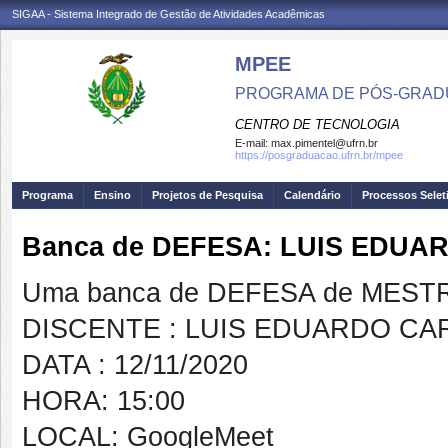
SIGAA - Sistema Integrado de Gestão de Atividades Acadêmicas
MPEE
PROGRAMA DE PÓS-GRADU
CENTRO DE TECNOLOGIA
E-mail:
max.pimentel@ufrn.br
https://posgraduacao.ufrn.br/mpee
Programa
Ensino
Projetos de Pesquisa
Calendário
Processos Selet
Banca de DEFESA: LUIS EDUA
Uma banca de DEFESA de MESTRAD
DISCENTE : LUIS EDUARDO CA
DATA : 12/11/2020
HORA: 15:00
LOCAL: GoogleMeet