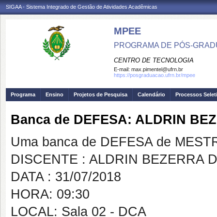
SIGAA - Sistema Integrado de Gestão de Atividades Acadêmicas
MPEE
PROGRAMA DE PÓS-GRADU
CENTRO DE TECNOLOGIA
E-mail:
max.pimentel@ufrn.br
https://posgraduacao.ufrn.br/mpee
Programa
Ensino
Projetos de Pesquisa
Calendário
Processos Selet
Banca de DEFESA: ALDRIN BE
Uma banca de DEFESA de MESTRAD
DISCENTE : ALDRIN BEZERRA D
DATA : 31/07/2018
HORA: 09:30
LOCAL: Sala 02 - DCA