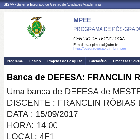
SIGAA - Sistema Integrado de Gestão de Atividades Acadêmicas
MPEE
PROGRAMA DE PÓS-GRADU
CENTRO DE TECNOLOGIA
E-mail:
max.pimentel@ufrn.br
https://posgraduacao.ufrn.br/mpee
Programa
Ensino
Projetos de Pesquisa
Calendário
Processos Selet
Banca de DEFESA: FRANCLIN 
Uma banca de DEFESA de MESTRAD
DISCENTE : FRANCLIN RÓBIAS 
DATA : 15/09/2017
HORA: 14:00
LOCAL: 4F1