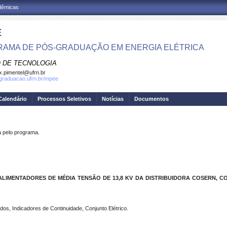
adêmicas
E
AMA DE PÓS-GRADUAÇÃO EM ENERGIA ELÉTRICA
 DE TECNOLOGIA
.pimentel@ufrn.br
sgraduacao.ufrn.br/mpee
Calendário
Processos Seletivos
Notícias
Documentos
pelo programa.
LIMENTADORES DE MÉDIA TENSÃO DE 13,8 KV DA DISTRIBUIDORA COSERN, C
os, Indicadores de Continuidade, Conjunto Elétrico.