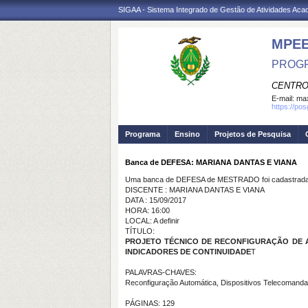
SIGAA - Sistema Integrado de Gestão de Atividades Ac
MPE
PROGR
CENTRO
E-mail:
max
https://po
Programa
Ensino
Projetos de Pesquisa
Banca de DEFESA: MARIANA DANTAS E VIANA
Uma banca de DEFESA de MESTRADO foi cadastrada 
DISCENTE : MARIANA DANTAS E VIANA
DATA : 15/09/2017
HORA: 16:00
LOCAL: A definir
TÍTULO:
PROJETO TÉCNICO DE RECONFIGURAÇÃO DE A
INDICADORES DE CONTINUIDADE
T
PALAVRAS-CHAVES:
Reconfiguração Automática, Dispositivos Telecomandad
PÁGINAS: 129