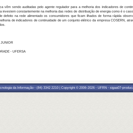
ica vêm sendo auditadas pelo agente regulador para a melhoria dos indicadores de conti
gia investem constantemente na melhoria das redes de distribuição de energia como é o caso
de defeito na rede alimentado os consumidores que ficam ilhados de forma rápida observ
 melhoria de indicadores de continuidade de um conjunto elétrico da empresa COSERN, atra
dos.
S JUNIOR
NDRADE - UFERSA
cnologia da Informação - (84) 3342 2210 | Copyright © 2006-2026 - UFRN - sigaa07-produca