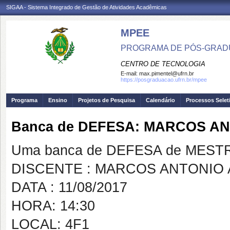
SIGAA - Sistema Integrado de Gestão de Atividades Acadêmicas
MPEE
PROGRAMA DE PÓS-GRADU
CENTRO DE TECNOLOGIA
E-mail:
max.pimentel@ufrn.br
https://posgraduacao.ufrn.br/mpee
Programa
Ensino
Projetos de Pesquisa
Calendário
Processos Selet
Banca de DEFESA: MARCOS AN
Uma banca de DEFESA de MESTRAD
DISCENTE : MARCOS ANTONIO 
DATA : 11/08/2017
HORA: 14:30
LOCAL: 4F1